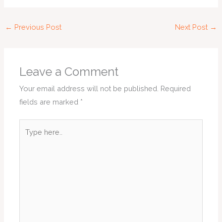
←
Previous Post
Next Post
→
Leave a Comment
Your email address will not be published.
Required
fields are marked
*
Type
here..