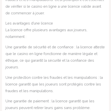
de vérifier si le casino en ligne a une licence valide avant
de commencer à jouer.
Les avantages d’une licence
La licence offre plusieurs avantages aux joueurs,
notamment :
Une garantie de sécurité et de confiance : la licence atteste
que le casino en ligne fonctionne de manière légale et
éthique, ce qui garantit la sécurité et la confiance des
joueurs.
Une protection contre les fraudes et les manipulations : la
licence garantit que les joueurs sont protégés contre les
fraudes et les manipulations.
Une garantie de paiement : la licence garantit que les
joueurs peuvent retirer leurs gains sans problème.