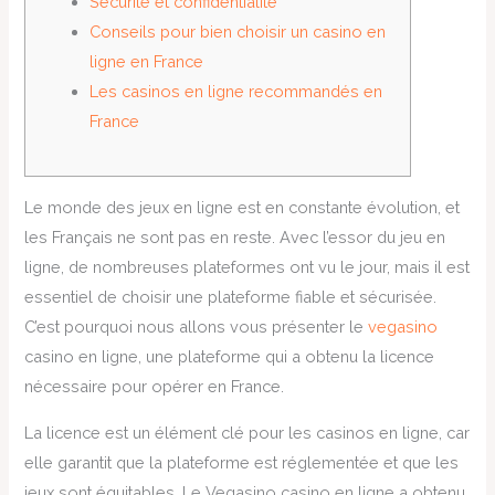
Sécurité et confidentialité
Conseils pour bien choisir un casino en
ligne en France
Les casinos en ligne recommandés en
France
Le monde des jeux en ligne est en constante évolution, et
les Français ne sont pas en reste. Avec l’essor du jeu en
ligne, de nombreuses plateformes ont vu le jour, mais il est
essentiel de choisir une plateforme fiable et sécurisée.
C’est pourquoi nous allons vous présenter le
vegasino
casino en ligne, une plateforme qui a obtenu la licence
nécessaire pour opérer en France.
La licence est un élément clé pour les casinos en ligne, car
elle garantit que la plateforme est réglementée et que les
jeux sont équitables. Le Vegasino casino en ligne a obtenu