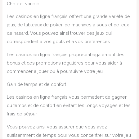
Choix et variété
Les casinos en ligne français offrent une grande variété de
jeux, de tableaux de poker, de machines à sous et de jeux
de hasard. Vous pouvez ainsi trouver des jeux qui
correspondent à vos goûts et à vos préférences.
Les casinos en ligne français proposent également des
bonus et des promotions régulières pour vous aider à
commencer à jouer ou à poursuivre votre jeu.
Gain de temps et de confort
Les casinos en ligne français vous permettent de gagner
du temps et de confort en évitant les longs voyages et les
frais de séjour.
Vous pouvez ainsi vous assurer que vous avez
suffisamment de temps pour vous concentrer sur votre jeu