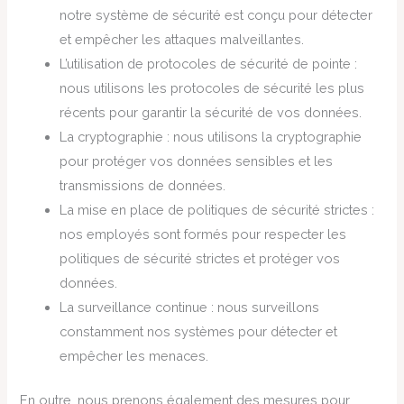
notre système de sécurité est conçu pour détecter
et empêcher les attaques malveillantes.
L’utilisation de protocoles de sécurité de pointe :
nous utilisons les protocoles de sécurité les plus
récents pour garantir la sécurité de vos données.
La cryptographie : nous utilisons la cryptographie
pour protéger vos données sensibles et les
transmissions de données.
La mise en place de politiques de sécurité strictes :
nos employés sont formés pour respecter les
politiques de sécurité strictes et protéger vos
données.
La surveillance continue : nous surveillons
constamment nos systèmes pour détecter et
empêcher les menaces.
En outre, nous prenons également des mesures pour