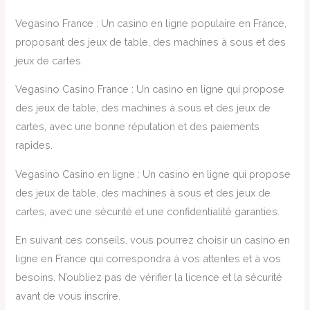
Vegasino France : Un casino en ligne populaire en France,
proposant des jeux de table, des machines à sous et des
jeux de cartes.
Vegasino Casino France : Un casino en ligne qui propose
des jeux de table, des machines à sous et des jeux de
cartes, avec une bonne réputation et des paiements
rapides.
Vegasino Casino en ligne : Un casino en ligne qui propose
des jeux de table, des machines à sous et des jeux de
cartes, avec une sécurité et une confidentialité garanties.
En suivant ces conseils, vous pourrez choisir un casino en
ligne en France qui correspondra à vos attentes et à vos
besoins. N’oubliez pas de vérifier la licence et la sécurité
avant de vous inscrire.