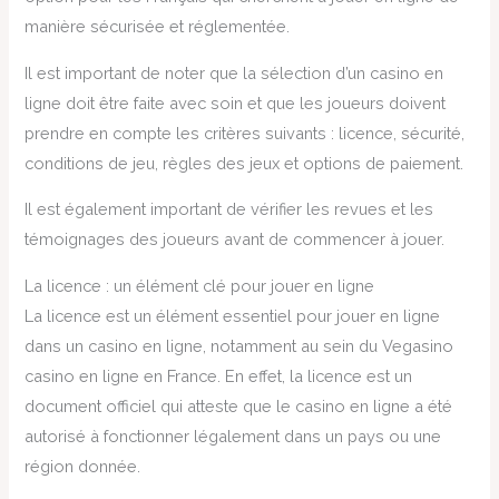
manière sécurisée et réglementée.
Il est important de noter que la sélection d’un casino en
ligne doit être faite avec soin et que les joueurs doivent
prendre en compte les critères suivants : licence, sécurité,
conditions de jeu, règles des jeux et options de paiement.
Il est également important de vérifier les revues et les
témoignages des joueurs avant de commencer à jouer.
La licence : un élément clé pour jouer en ligne
La licence est un élément essentiel pour jouer en ligne
dans un casino en ligne, notamment au sein du Vegasino
casino en ligne en France. En effet, la licence est un
document officiel qui atteste que le casino en ligne a été
autorisé à fonctionner légalement dans un pays ou une
région donnée.