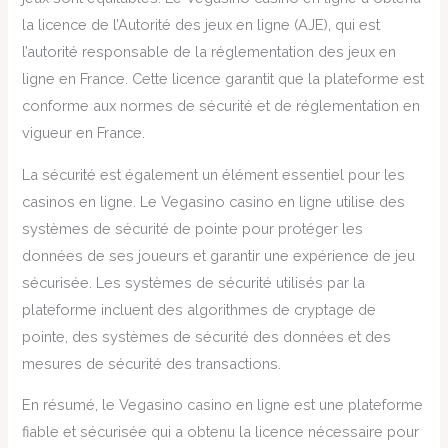
la licence de l’Autorité des jeux en ligne (AJE), qui est
l’autorité responsable de la réglementation des jeux en
ligne en France. Cette licence garantit que la plateforme est
conforme aux normes de sécurité et de réglementation en
vigueur en France.
La sécurité est également un élément essentiel pour les
casinos en ligne. Le Vegasino casino en ligne utilise des
systèmes de sécurité de pointe pour protéger les
données de ses joueurs et garantir une expérience de jeu
sécurisée. Les systèmes de sécurité utilisés par la
plateforme incluent des algorithmes de cryptage de
pointe, des systèmes de sécurité des données et des
mesures de sécurité des transactions.
En résumé, le Vegasino casino en ligne est une plateforme
fiable et sécurisée qui a obtenu la licence nécessaire pour