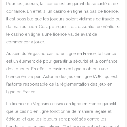
Pour les joueurs, la licence est un garant de sécurité et de
confiance. En effet, si un casino en ligne n’a pas de licence,
il est possible que les joueurs soient victimes de fraude ou
de manipulation. C’est pourquoi il est essentiel de vérifier si
le casino en ligne a une licence valide avant de
commencer à jouer.
Au sein du Vegasino casino en ligne en France, la licence
est un élément clé pour garantir la sécurité et la confiance
des joueurs. En effet, le casino en ligne a obtenu une
licence émise par l’Autorité des jeux en ligne (AJE), qui est
l’autorité responsable de la réglementation des jeux en
ligne en France.
La licence du Vegasino casino en ligne en France garantit
que le casino en ligne fonctionne de manière légale et
éthique, et que les joueurs sont protégés contre les
fraudes et les manipulations. C’est pourquoi il est essentiel