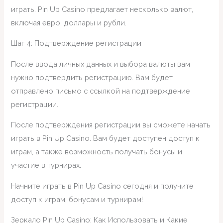
играть. Pin Up Casino предлагает несколько валют,
включая евро, доллары и рубли.
Шаг 4: Подтверждение регистрации
После ввода личных данных и выбора валюты вам
нужно подтвердить регистрацию. Вам будет
отправлено письмо с ссылкой на подтверждение
регистрации.
После подтверждения регистрации вы сможете начать
играть в Pin Up Casino. Вам будет доступен доступ к
играм, а также возможность получать бонусы и
участие в турнирах.
Начните играть в Pin Up Casino сегодня и получите
доступ к играм, бонусам и турнирам!
Зеркало Pin Up Casino: Как Использовать и Какие