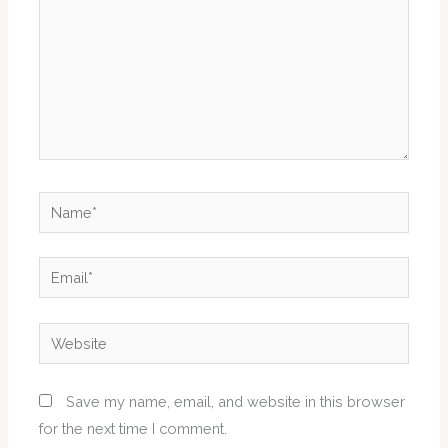
Name*
Email*
Website
Save my name, email, and website in this browser
for the next time I comment.