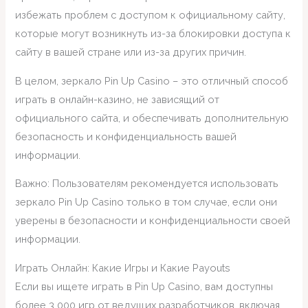
избежать проблем с доступом к официальному сайту,
которые могут возникнуть из-за блокировки доступа к
сайту в вашей стране или из-за других причин.
В целом, зеркало Pin Up Casino – это отличный способ
играть в онлайн-казино, не зависящий от
официального сайта, и обеспечивать дополнительную
безопасность и конфиденциальность вашей
информации.
Важно: Пользователям рекомендуется использовать
зеркало Pin Up Casino только в том случае, если они
уверены в безопасности и конфиденциальности своей
информации.
Играть Онлайн: Какие Игры и Какие Payouts
Если вы ищете играть в Pin Up Casino, вам доступны
более 3 000 игр от ведущих разработчиков, включая