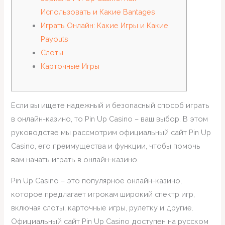
Использовать и Какие Вantages
Играть Онлайн: Какие Игры и Какие
Payouts
Слоты
Карточные Игры
Если вы ищете надежный и безопасный способ играть
в онлайн-казино, то Pin Up Casino – ваш выбор. В этом
руководстве мы рассмотрим официальный сайт Pin Up
Casino, его преимущества и функции, чтобы помочь
вам начать играть в онлайн-казино.
Pin Up Casino – это популярное онлайн-казино,
которое предлагает игрокам широкий спектр игр,
включая слоты, карточные игры, рулетку и другие.
Официальный сайт Pin Up Casino доступен на русском