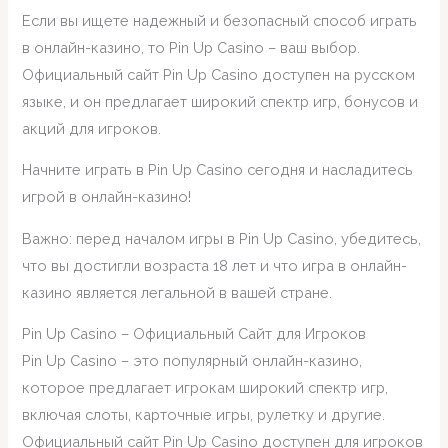
Если вы ищете надежный и безопасный способ играть
в онлайн-казино, то Pin Up Casino – ваш выбор.
Официальный сайт Pin Up Casino доступен на русском
языке, и он предлагает широкий спектр игр, бонусов и
акций для игроков.
Начните играть в Pin Up Casino сегодня и насладитесь
игрой в онлайн-казино!
Важно: перед началом игры в Pin Up Casino, убедитесь,
что вы достигли возраста 18 лет и что игра в онлайн-
казино является легальной в вашей стране.
Pin Up Casino – Официальный Сайт для Игроков
Pin Up Casino – это популярный онлайн-казино,
которое предлагает игрокам широкий спектр игр,
включая слоты, карточные игры, рулетку и другие.
Официальный сайт Pin Up Casino доступен для игроков