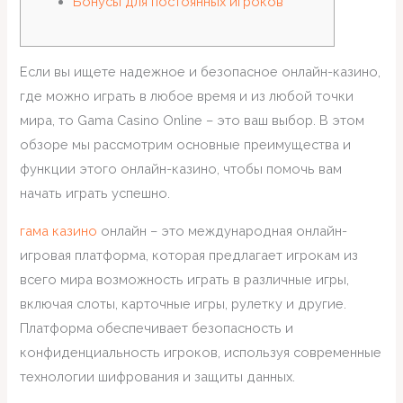
Бонусы для постоянных игроков
Если вы ищете надежное и безопасное онлайн-казино,
где можно играть в любое время и из любой точки
мира, то Gama Casino Online – это ваш выбор. В этом
обзоре мы рассмотрим основные преимущества и
функции этого онлайн-казино, чтобы помочь вам
начать играть успешно.
гама казино
онлайн – это международная онлайн-
игровая платформа, которая предлагает игрокам из
всего мира возможность играть в различные игры,
включая слоты, карточные игры, рулетку и другие.
Платформа обеспечивает безопасность и
конфиденциальность игроков, используя современные
технологии шифрования и защиты данных.