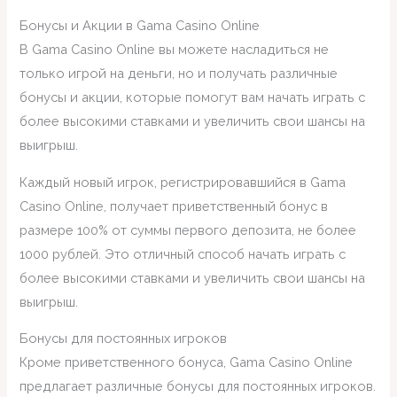
Бонусы и Акции в Gama Casino Online
В Gama Casino Online вы можете насладиться не
только игрой на деньги, но и получать различные
бонусы и акции, которые помогут вам начать играть с
более высокими ставками и увеличить свои шансы на
выигрыш.
Каждый новый игрок, регистрировавшийся в Gama
Casino Online, получает приветственный бонус в
размере 100% от суммы первого депозита, не более
1000 рублей. Это отличный способ начать играть с
более высокими ставками и увеличить свои шансы на
выигрыш.
Бонусы для постоянных игроков
Кроме приветственного бонуса, Gama Casino Online
предлагает различные бонусы для постоянных игроков.