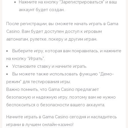
Нажмите на кнопку “Зарегистрироваться” и ваш
аккаунт будет создан.
После регистрации, вы сможете начать играть в Gama
Casino. Вам будет доступен доступ к игровым
автоматам, рулетке, покеру и другим играм.
Выберите игру, которая вам понравилась, и нажмите
на кнопку “Играть”.
Установите ставку и начните играть.
Вы можете также использовать функцию “Демо-
режим” для тестирования игры.
Важно помнить, что Gama Casino предлагает
безопасную и надежную игру, поэтому вам не нужно
беспокоиться о безопасности вашего аккаунта.
Начните играть в Gama Casino сегодня и насладитесь
играми в лучшем онлайн-казино!