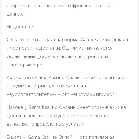
современные технологии шифрования и защиты
данных.
Недостатки:
Однако, как и любая платформа, Gama Казино Онлайн
имеет свои недостатки. Одним из них является
ограничение доступа к играм для игроков из
некоторых стран.
Кроме того, Gama Казино Онлайн имеет ограничения
на сумму выигрыша, что может быть
неудовлетворительным для некоторых игроков.
Наконец, Gama Казино Онлайн имеет ограничения на
доступ к некоторым функциям, если игрок не
выполняет определенные условия.
В целом, Gama Казино Онлайн – это популярная